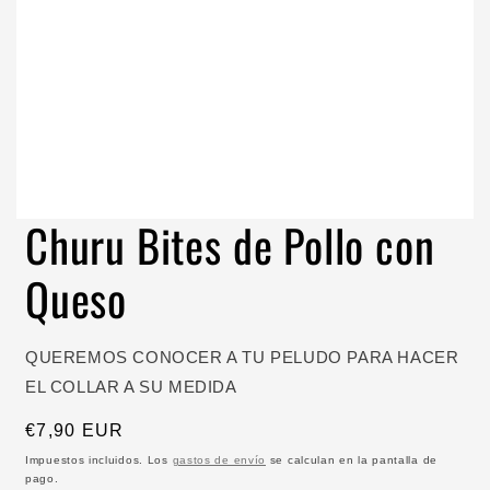
Churu Bites de Pollo con
Queso
QUEREMOS CONOCER A TU PELUDO PARA HACER
EL COLLAR A SU MEDIDA
Precio
€7,90 EUR
habitual
Impuestos incluidos. Los
gastos de envío
se calculan en la pantalla de
pago.