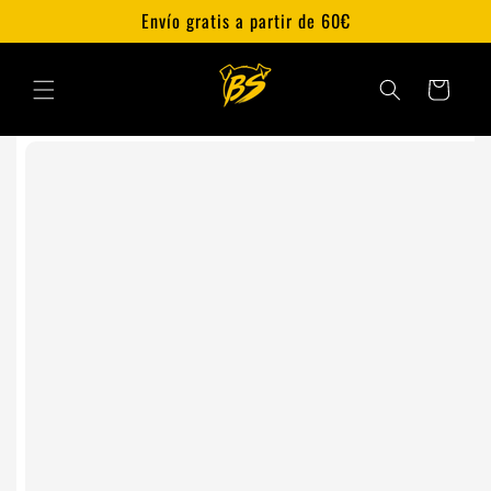
Ir
Envío gratis a partir de 60€
directamente
al contenido
Carrito
Ir
directamente
a la
información
del producto